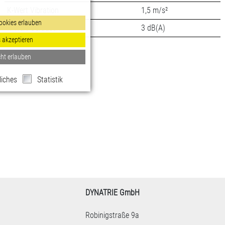
K-Wert Vibration
1,5 m/s²
K-Wert Geräusch
3 dB(A)
DYNATRIE GmbH
Robinigstraße 9a