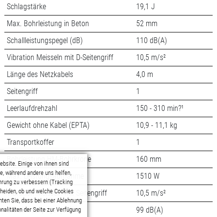
Schlagstärke
19,1 J
Max. Bohrleistung in Beton
52 mm
Schallleistungspegel (dB)
110 dB(A)
Vibration Meisseln mit D-Seitengriff
10,5 m/s²
Länge des Netzkabels
4,0 m
Seitengriff
1
Leerlaufdrehzahl
150 - 310 min?¹
Gewicht ohne Kabel (EPTA)
10,9 - 11,1 kg
Transportkoffer
1
Bohrleistung HM-Bohrkrone
160 mm
Max. Leistungsaufnahme
1510 W
Vibration Meisseln mit Seitengriff
10,5 m/s²
Schalldruckpegel (dB)
99 dB(A)