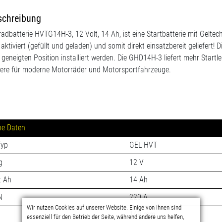
schreibung
adbatterie HVTG14H-3, 12 Volt, 14 Ah, ist eine Startbatterie mit Geltec
 aktiviert (gefüllt und geladen) und somit direkt einsatzbereit geliefert!
 geneigten Position installiert werden. Die GHD14H-3 liefert mehr Startl
ere für moderne Motorräder und Motorsportfahrzeuge.
he Daten
Typ
GEL HVT
g
12 V
t Ah
14 Ah
N
220 A
149 mm