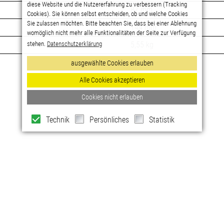
87 mm
144 mm
5,55 kg