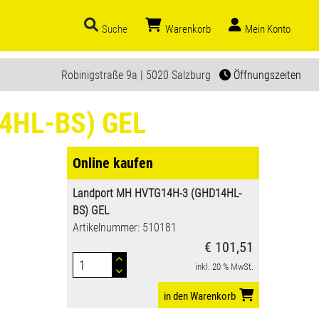
Suche
Warenkorb
Mein Konto
Robinigstraße 9a | 5020 Salzburg
Öffnungszeiten
4HL-BS) GEL
Online kaufen
Landport MH HVTG14H-3 (GHD14HL-
BS) GEL
Artikelnummer: 510181
€ 101,51
inkl. 20 % MwSt.
in den Warenkorb