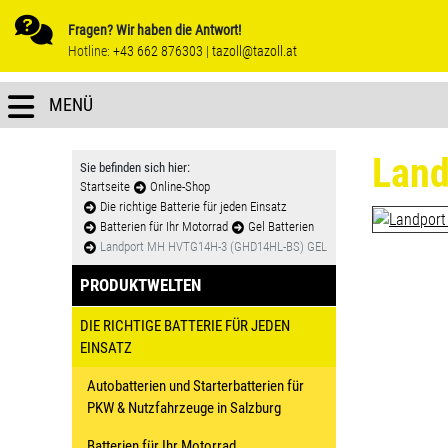
Fragen? Wir haben die Antwort!
Hotline:
+43 662 876303
|
tazoll@tazoll.at
MENÜ
Lan
Sie befinden sich hier:
Startseite
Online-Shop
Die richtige Batterie für jeden Einsatz
Batterien für Ihr Motorrad
Gel Batterien
Landport MH HVTG14H-3 (GHD14HL-BS) GEL
PRODUKTWELTEN
DIE RICHTIGE BATTERIE FÜR JEDEN
EINSATZ
Autobatterien und Starterbatterien für
PKW & Nutzfahrzeuge in Salzburg
Batterien für Ihr Motorrad