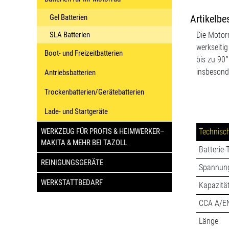
Gel Batterien
Artikelbe
SLA Batterien
Die Motorr
werkseitig
Boot- und Freizeitbatterien
bis zu 90°
insbesond
Antriebsbatterien
Trockenbatterien/Gerätebatterien
Lade- und Startgeräte
WERKZEUG FÜR PROFIS & HEIMWERKER–
Technisc
MAKITA & MEHR BEI TAZOLL
Batterie-
REINIGUNGSGERÄTE
Spannun
WERKSTATTBEDARF
Kapazitä
CCA A/E
Länge