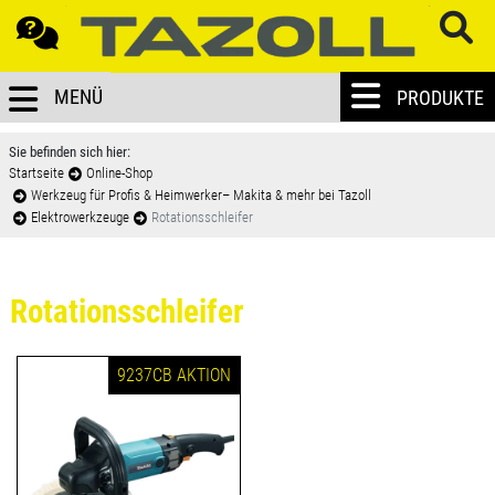
MENÜ
PRODUKTE
Sie befinden sich hier:
Startseite
Online-Shop
Werkzeug für Profis & Heimwerker– Makita & mehr bei Tazoll
Elektrowerkzeuge
Rotationsschleifer
Rotationsschleifer
9237CB AKTION