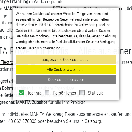
hrige Erfahrung
im Werkzeughandel
ür
MAKTIA
Elektrowerkzeuge,
BETA
Werkzeug
,
BETA Werkzeugwagen
,
Sei
uge.
tützung bei
Garantie Abwicklung & Reparaturservice
sionelle und kompetente
Beratung
 einkaufen von zuhause im
Profi Werkzeug Online Shop
A Power für Profis – Alles aus eine
Elektrowerkzeugen
meistern Sie jedes Projekt. Profitieren Sie von uns
forderungen und passend zu Ihrem Einsatzgebiet:
ngsstarke Akku Werkzeuge
für maximale Flexibilität
e Bohrmaschinen
für saubere Ergebnisse
e Kettensägen
für professionelle Anwendungen
reiches MAKITA Zubehör
für alle Ihre Projekte
e Ihr individuelles MAKITA Werkzeug Paket zusammenstellen, kaufen u
ter
+43 662 876303
oder besuchen Sie uns in
Salzburg
.