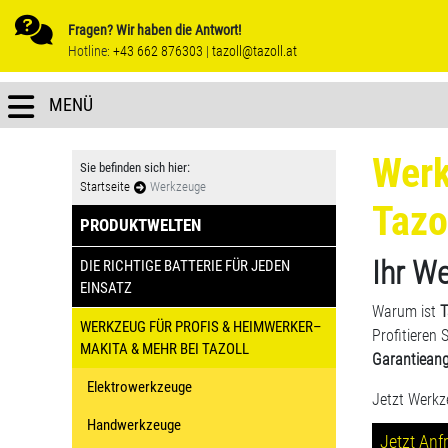
Fragen? Wir haben die Antwort!
Hotline:
+43 662 876303
|
tazoll@tazoll.at
MENÜ
Werk
Sie befinden sich hier:
Startseite
Werkzeuge
Tazo
PRODUKTWELTEN
Ihr W
DIE RICHTIGE BATTERIE FÜR JEDEN
EINSATZ
Warum ist
T
WERKZEUG FÜR PROFIS & HEIMWERKER–
Profitieren 
MAKITA & MEHR BEI TAZOLL
Garantieang
Elektrowerkzeuge
Jetzt Werkz
Handwerkzeuge
Jetzt Anf