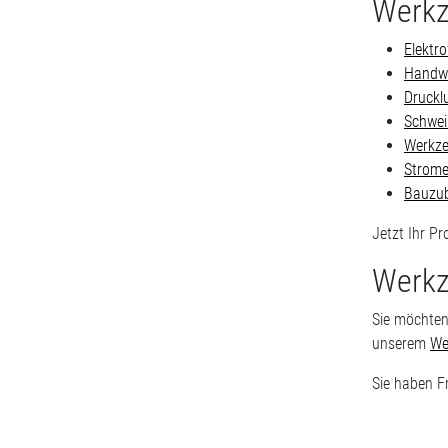
Werkz
Elektr
Handw
Druckl
Schwei
Werkze
Strome
Bauzu
Jetzt Ihr P
Werkz
Sie möchten
unserem
We
Sie haben F