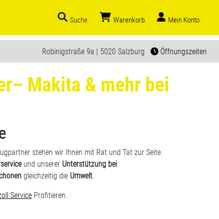
Suche
Warenkorb
Mein Konto
Robinigstraße 9a | 5020 Salzburg
Öffnungszeiten
er– Makita & mehr bei
e
eugpartner stehen wir Ihnen mit Rat und Tat zur Seite.
service
und unserer
Unterstützung bei
chonen
gleichzeitig die
Umwelt
.
oll Service
Profitieren.