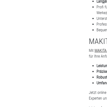
Langjä
Profi f
Werkez
Unters
Profes
Bequem
MAKIT
Mit
MAKITA 
für Ihre An
Leistu
Präzis
Robust
Umfang
Jetzt onlin
Experten un