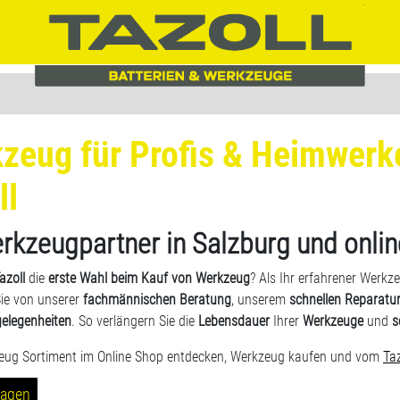
zeug für Profis & Heimwerk
ll
erkzeugpartner in Salzburg und onlin
azoll
die
erste Wahl beim Kauf von Werkzeug
? Als Ihr erfahrener Werkz
Sie von unserer
fachmännischen Beratung
, unserem
schnellen Reparatur
elegenheiten
. So verlängern Sie die
Lebensdauer
Ihrer
Werkzeuge
und
s
eug Sortiment im Online Shop entdecken, Werkzeug kaufen und vom
Taz
ragen